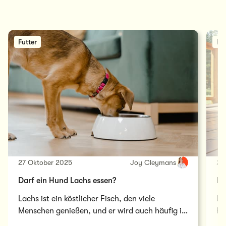
Futter
Fut
27 Oktober 2025
Joy Cleymans
28
Darf ein Hund Lachs essen?
Dü
Lachs ist ein köstlicher Fisch, den viele
Lä
Menschen genießen, und er wird auch häufig in
Hu
Tierfutter verwendet. Dennoch solltest du…
ih