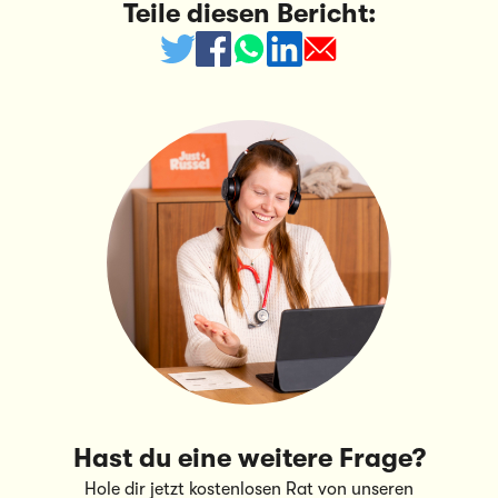
unsere Kundinnen und Kunden sind – und ihre Hunde
Teile diesen Bericht:
natürlich auch.
Hast du eine weitere Frage?
Hole dir jetzt kostenlosen Rat von unseren