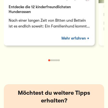
29 
Entdecke die 12 kinderfreundlichsten
Hunderassen
Di
Nach einer langen Zeit von Bitten und Betteln
Di
ist es endlich soweit: Ein Familienhund kommt!
Be
Gut für das empathische Vermögen…
we
Mehr erfahren
Möchtest du weitere Tipps
erhalten?