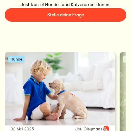
Just Russel Hunde- und KatzenexpertInnen.
Stelle deine Frage
Hunde
Ge
02 Mai 2025
Joy Cleymans