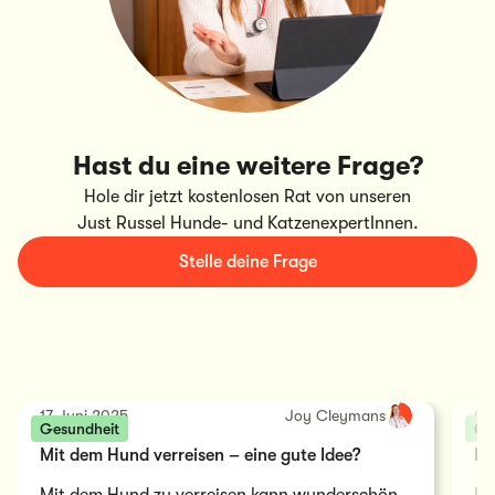
Hast du eine weitere Frage?
Hole dir jetzt kostenlosen Rat von unseren
Just Russel Hunde- und KatzenexpertInnen.
Stelle deine Frage
17 Juni 2025
Joy Cleymans
04
Gesundheit
Ge
Mit dem Hund verreisen – eine gute Idee?
Di