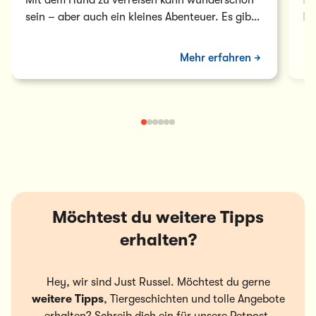
Mit dem Hund zu verreisen kann wunderschön
In
sein – aber auch ein kleines Abenteuer. Es gibt
Da
einiges zu bedenken und…
Sy
Mehr erfahren
Möchtest du weitere Tipps
erhalten?
Hey, wir sind Just Russel. Möchtest du gerne
weitere Tipps
, Tiergeschichten und tolle Angebote