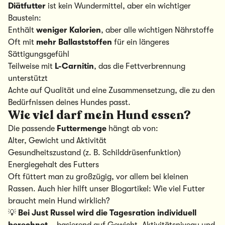
Diätfutter
ist kein Wundermittel, aber ein wichtiger
Baustein:
Enthält
weniger Kalorien
, aber alle wichtigen Nährstoffe
Oft mit
mehr Ballaststoffen
für ein längeres
Sättigungsgefühl
Teilweise mit
L-Carnitin
, das die Fettverbrennung
unterstützt
Achte auf Qualität und eine Zusammensetzung, die zu den
Bedürfnissen deines Hundes passt.
Wie viel darf mein Hund essen?
Die passende
Futtermenge
hängt ab von:
Alter, Gewicht und Aktivität
Gesundheitszustand (z. B. Schilddrüsenfunktion)
Energiegehalt des Futters
Oft füttert man zu großzügig, vor allem bei kleinen
Rassen. Auch hier hilft unser Blogartikel:
Wie viel Futter
braucht mein Hund wirklich?
💡
Bei
Just Russel
wird die Tagesration individuell