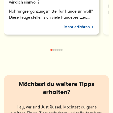
wirklich sinnvoll?
In
Nahrungsergänzungsmittel für Hunde sinnvoll?
Da
Diese Frage stellen sich viele Hundebesitzer.
Sy
Oft sind sie unsicher, ob solche Präparate
Mehr erfahren
wirklich notwendig sind.…
Möchtest du weitere Tipps
erhalten?
Hey, wir sind Just Russel. Möchtest du gerne