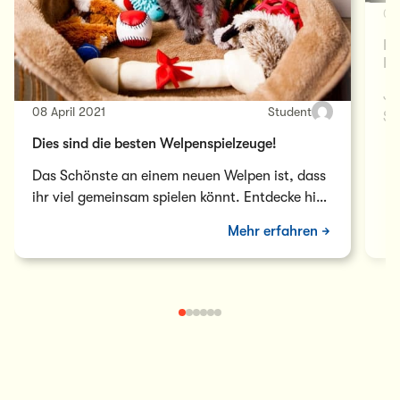
08
Hu
Be
Ju
08 April 2021
Student
Sy
Do
Dies sind die besten Welpenspielzeuge!
da
Das Schönste an einem neuen Welpen ist, dass
ihr viel gemeinsam spielen könnt. Entdecke hier
die besten Welpenspielzeuge!
Mehr erfahren