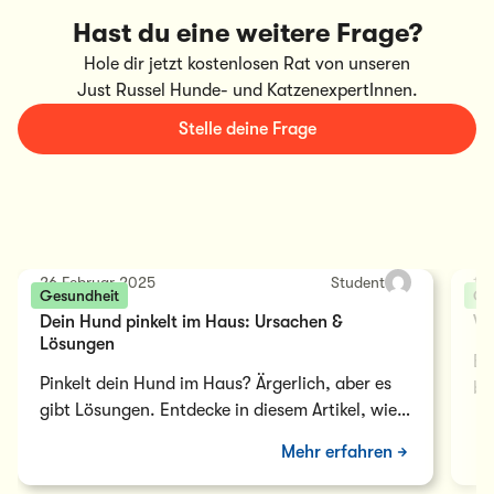
Hast du eine weitere Frage?
Hole dir jetzt kostenlosen Rat von unseren
Just Russel Hunde- und KatzenexpertInnen.
Stelle deine Frage
26 Februar 2025
Student
15
Gesundheit
Ge
Dein Hund pinkelt im Haus: Ursachen &
Wa
Lösungen
Be
Pinkelt dein Hund im Haus? Ärgerlich, aber es
be
gibt Lösungen. Entdecke in diesem Artikel, wie
La
du das Problem beheben kannst.
ab
Mehr erfahren
in