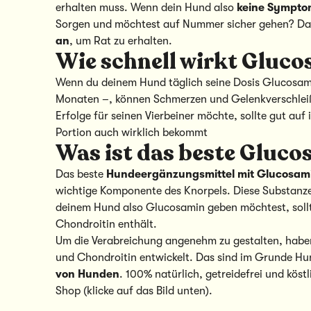
erhalten muss. Wenn dein Hund also
keine Sympto
Sorgen und möchtest auf Nummer sicher gehen? Da
an
, um Rat zu erhalten.
Wie schnell wirkt Gluc
Wenn du deinem Hund täglich seine Dosis Glucosami
Monaten –, können Schmerzen und Gelenkverschleiß b
Erfolge für seinen Vierbeiner möchte, sollte gut au
Portion auch wirklich bekommt
Was ist das beste Gluc
Das beste
Hundeergänzungsmittel mit Glucosam
wichtige Komponente des Knorpels. Diese Substanze
deinem Hund also Glucosamin geben möchtest, sollt
Chondroitin enthält.
Um die Verabreichung angenehm zu gestalten, habe
und Chondroitin entwickelt. Das sind im Grunde H
von Hunden
. 100% natürlich, getreidefrei und köst
Shop (klicke auf das Bild unten).