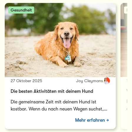
Gesundheit
Fut
12
27 Oktober 2025
Joy Cleymans
Wa
Die besten Aktivitäten mit deinem Hund
Fi
Die gemeinsame Zeit mit deinem Hund ist
de
kostbar. Wenn du nach neuen Wegen suchst,
Er
um eure täglichen Spaziergänge zu
Mehr erfahren
bereichern…